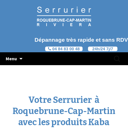
Dépannage très rapide et sans RDV
04 84 83 00 48
24h/24 7j/7
Aller au contenu principal
Recherc
Menu
pour :
Votre Serrurier à
Roquebrune-Cap-Martin
avec les produits Kaba